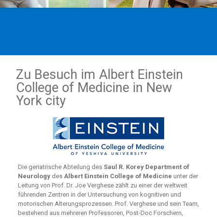
Zu Besuch im Albert Einstein
College of Medicine in New
York city
Die geriatrische Abteilung des
Saul R. Korey Department of
Neurology
des
Albert Einstein College of Medicine
unter der
Leitung von Prof. Dr. Joe Verghese zählt zu einer der weltweit
führenden Zentren in der Untersuchung von kognitiven und
motorischen Alterungsprozessen. Prof. Verghese und sein Team,
bestehend aus mehreren Professoren, Post-Doc Forschern,