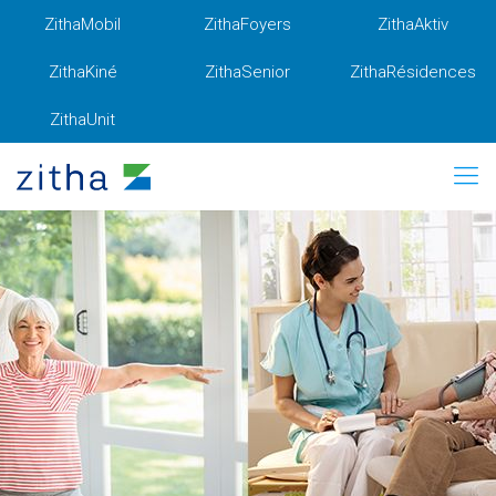
ZithaMobil
ZithaFoyers
ZithaAktiv
ZithaKiné
ZithaSenior
ZithaRésidences
ZithaUnit