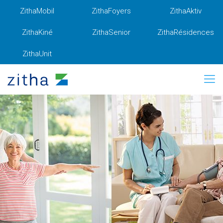
ZithaMobil
ZithaFoyers
ZithaAktiv
ZithaKiné
ZithaSenior
ZithaRésidences
ZithaUnit