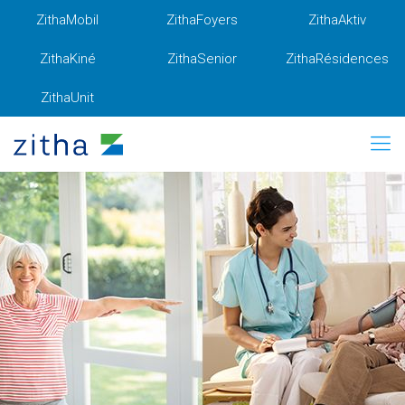
ZithaMobil
ZithaFoyers
ZithaAktiv
ZithaKiné
ZithaSenior
ZithaRésidences
ZithaUnit