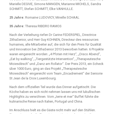
Marielle DEGIVE, Simone MANGEN, Marianne MICHELS, Sandra
SCHMITT, Stefan SCHMITT, Elke VANHULLE.
25 Jahre:
Romaine LUDOVICY, Mireille SCHAAL
35 Jahre:
Theresa RIBEIRO RAMOS
Nach der Verleihung riefen Dr Carine FEDERSPIEL, Directrice
ZithaSenior, und Herr Guy KOHNEN, Directeur des ressources
humaines, alle Mitarbeiter auf, die sich für den Preis für Qualität
und Innovation bei ZithaSenior 2013 beworben hatten. 6 Projekte
waren eingereicht worden: „4 Pfoten mit Herz“, „Disco Abend“,
„Eat by walking“, „Tiergestützte Intervention“, „Therapeutesche
Moiesdësch“ und „Danz am Rollator“. Der Preis 2013, ein Scheck
über 1000 Euro, ging an das Projekt „Therapeutesche
Moiesdësch“ eingereicht vom Team „Encadrement“ der Seniorie
St Jean de la Croix Luxembourg.
Nach dem offiziellen Teil wurde das Dinner aufgetischt. Die
Köche haben es sich nicht nehmen lassen uns mit lukullischen
Highlights zu verwöhnen. Vom „terre et mer“ Buffet führte die
kulinarische Reise nach Italien, Portugal und China.
Im Anschluss hielt es die Gäste nicht mehr auf den Stühlen.