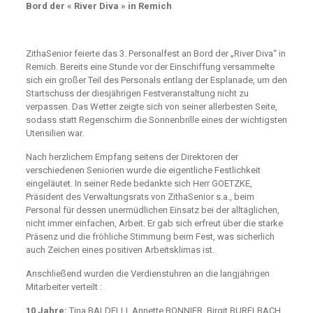
Bord der « River Diva » in Remich
ZithaSenior feierte das 3. Personalfest an Bord der „River Diva“ in
Remich. Bereits eine Stunde vor der Einschiffung versammelte
sich ein großer Teil des Personals entlang der Esplanade, um den
Startschuss der diesjährigen Festveranstaltung nicht zu
verpassen. Das Wetter zeigte sich von seiner allerbesten Seite,
sodass statt Regenschirm die Sonnenbrille eines der wichtigsten
Utensilien war.
Nach herzlichem Empfang seitens der Direktoren der
verschiedenen Seniorien wurde die eigentliche Festlichkeit
eingeläutet. In seiner Rede bedankte sich Herr GOETZKE,
Präsident des Verwaltungsrats von ZithaSenior s.a., beim
Personal für dessen unermüdlichen Einsatz bei der alltäglichen,
nicht immer einfachen, Arbeit. Er gab sich erfreut über die starke
Präsenz und die fröhliche Stimmung beim Fest, was sicherlich
auch Zeichen eines positiven Arbeitsklimas ist.
Anschließend wurden die Verdienstuhren an die langjährigen
Mitarbeiter verteilt :
10 Jahre:
Tina BALDELLI, Annette BONNIER, Birgit BURELBACH,