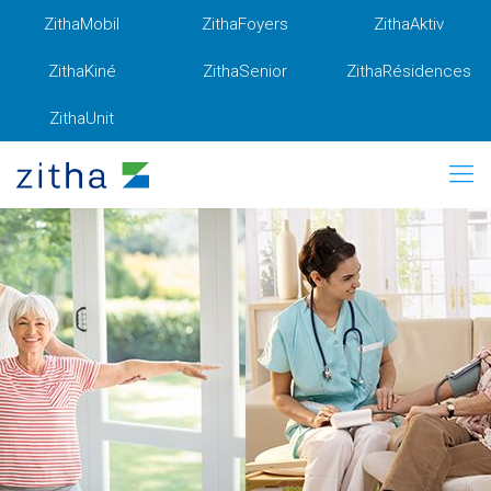
ZithaMobil
ZithaFoyers
ZithaAktiv
ZithaKiné
ZithaSenior
ZithaRésidences
ZithaUnit