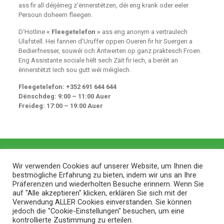
ass fir all déijéineg z’ënnerstëtzen, déi eng krank oder eeler
Persoun doheem fleegen.
D‘Hotline
« Fleegetelefon »
ass eng anonym a vertraulech
Ulafstell. Hei fannen d’Uruffer oppen Oueren fir hir Suergen a
Bedierfnesser, souwéi och Äntwerten op ganz praktesch Froen.
Eng Assistante sociale hëlt sech Zäit fir Iech, a beréit an
ënnerstëtzt Iech sou gutt wéi méiglech.
Fleegetelefon: +352 691 644 644
Dënschdeg: 9:00 – 11:00 Auer
Freideg: 17:00 – 19:00 Auer
Wir verwenden Cookies auf unserer Website, um Ihnen die
bestmögliche Erfahrung zu bieten, indem wir uns an Ihre
Präferenzen und wiederholten Besuche erinnern. Wenn Sie
auf "Alle akzeptieren" klicken, erklären Sie sich mit der
Verwendung ALLER Cookies einverstanden. Sie können
jedoch die "Cookie-Einstellungen" besuchen, um eine
kontrollierte Zustimmung zu erteilen.