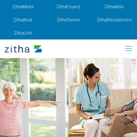
ZithaMobil
ZithaFoyers
ZithaAktiv
ZithaKiné
ZithaSenior
ZithaRésidences
ZithaUnit