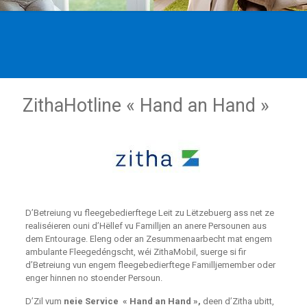
ZithaHotline « Hand an Hand »
D’Betreiung vu fleegebedierftege Leit zu Lëtzebuerg ass net ze
realiséieren ouni d’Hëllef vu Familljen an anere Persounen aus
dem Entourage. Eleng oder an Zesummenaarbecht mat engem
ambulante Fleegedéngscht, wéi ZithaMobil, suerge si fir
d’Betreiung vun engem fleegebedierftege Familljemember oder
enger hinnen no stoender Persoun.
D’Zil vum
neie Service « Hand an Hand »,
deen d’Zitha ubitt,