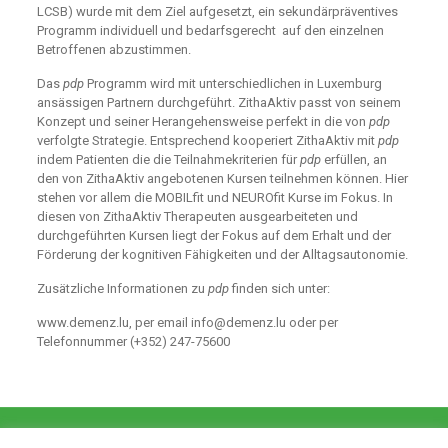
LCSB) wurde mit dem Ziel aufgesetzt, ein sekundärpräventives
Programm individuell und bedarfsgerecht auf den einzelnen
Betroffenen abzustimmen.
Das
pdp
Programm wird mit unterschiedlichen in Luxemburg
ansässigen Partnern durchgeführt. ZithaAktiv passt von seinem
Konzept und seiner Herangehensweise perfekt in die von
pdp
verfolgte Strategie. Entsprechend kooperiert ZithaAktiv mit
pdp
indem Patienten die die Teilnahmekriterien für
pdp
erfüllen, an
den von ZithaAktiv angebotenen Kursen teilnehmen können. Hier
stehen vor allem die MOBILfit und NEUROfit Kurse im Fokus. In
diesen von ZithaAktiv Therapeuten ausgearbeiteten und
durchgeführten Kursen liegt der Fokus auf dem Erhalt und der
Förderung der kognitiven Fähigkeiten und der Alltagsautonomie.
Zusätzliche Informationen zu
pdp
finden sich unter:
www.demenz.lu
, per email
info@demenz.lu
oder per
Telefonnummer (+352) 247-75600