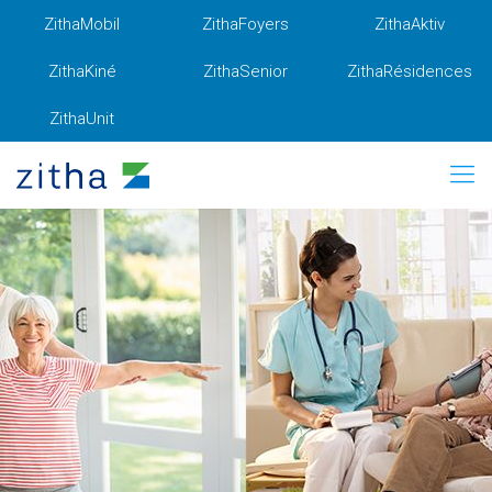
ZithaMobil
ZithaFoyers
ZithaAktiv
ZithaKiné
ZithaSenior
ZithaRésidences
ZithaUnit