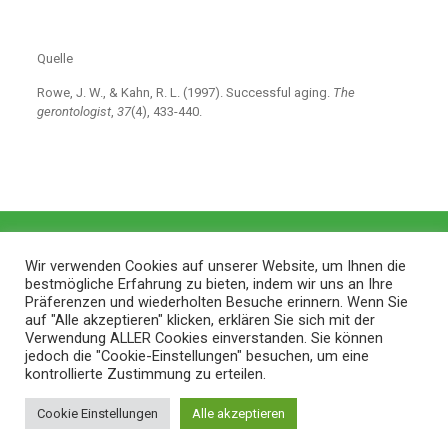
Quelle
Rowe, J. W., & Kahn, R. L. (1997). Successful aging.
The
gerontologist
,
37
(4), 433-440.
Wir verwenden Cookies auf unserer Website, um Ihnen die
bestmögliche Erfahrung zu bieten, indem wir uns an Ihre
Präferenzen und wiederholten Besuche erinnern. Wenn Sie
auf "Alle akzeptieren" klicken, erklären Sie sich mit der
Verwendung ALLER Cookies einverstanden. Sie können
jedoch die "Cookie-Einstellungen" besuchen, um eine
kontrollierte Zustimmung zu erteilen.
© 2026 ZithaBlog |
Web Design and Service made in
Cookie Einstellungen
Alle akzeptieren
Luxembourg provided by
done.