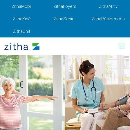
ZithaMobil
ZithaFoyers
ZithaAktiv
ZithaKiné
ZithaSenior
ZithaRésidences
ZithaUnit