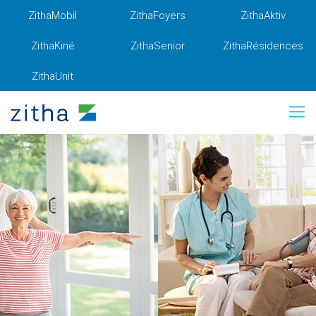
ZithaMobil
ZithaFoyers
ZithaAktiv
ZithaKiné
ZithaSenior
ZithaRésidences
ZithaUnit