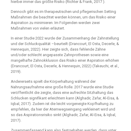
hierbei immer das größte Risiko (Richter & Frank, 2017 ).
Dennoch gibt es im therapeutischen und pflegerischen Setting
Maßnahmen die beachtet werden können, um das Risiko einer
Aspiration zu minimieren. Im Folgenden werden zwei
Maßnahmen von vielen erläutert.
In einer Studie 2022 wurde der Zusammenhang der Zahnstellung
und der Schluckqualität –beurteilt (Drancourt, El Osta, Decerle, &
Hennequin, 2022). Hier zeigte sich, dass fehlende Zähne
und/oder schlecht angepasste Zahnprothesen sowie eine
mangelhafte Zahnokklusion das Risiko einer Aspiration erhöhen
(Drancourt, El Osta, Decerle, & Hennequin, 2022) (Takeuchi, et al.,
2019).
Andererseits spielt die Körperhaltung während der
Nahrungsaufnahme eine große Rolle. 2017 wurde eine Studie
veröffentlicht die zeigte, dass eine aufrechte Sitzhaltung das
Schlucken signifikant erleichtern kann (Alghadir, Zafar, Al-Eisa, &
Iqbal, 2017). Zudem ist die leicht vorgeneigte Kopfhaltung zu
empfehlen, da hier der Atemwegseingang verkleinert wird und
so das Aspirationsrisiko sinkt (Alghadir, Zafar, Al-Eisa, & Iqbal,
2017).
Zusammenfassend kann also festgehalten werden, dass unter