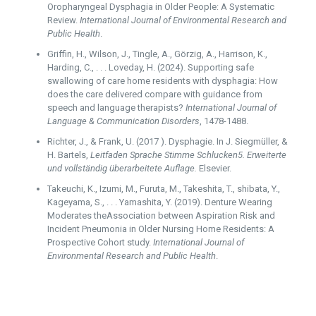
Oropharyngeal Dysphagia in Older People: A Systematic
Review.
International Journal of Environmental Research and
Public Health
.
Griffin, H., Wilson, J., Tingle, A., Görzig, A., Harrison, K.,
Harding, C., . . . Loveday, H. (2024). Supporting safe
swallowing of care home residents with dysphagia: How
does the care delivered compare with guidance from
speech and language therapists?
International Journal of
Language & Communication Disorders
, 1478-1488.
Richter, J., & Frank, U. (2017 ). Dysphagie. In J. Siegmüller, &
H. Bartels,
Leitfaden Sprache Stimme Schlucken5. Erweiterte
und vollständig überarbeitete Auflage.
Elsevier.
Takeuchi, K., Izumi, M., Furuta, M., Takeshita, T., shibata, Y.,
Kageyama, S., . . . Yamashita, Y. (2019). Denture Wearing
Moderates theAssociation between Aspiration Risk and
Incident Pneumonia in Older Nursing Home Residents: A
Prospective Cohort study.
International Journal of
Environmental Research and Public Health
.