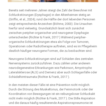
Bereits seit mehreren Jahren steigt die Zahl der Bewohner mit
Schluckstörungen (Dysphagie) in den Altenheimen stetig an
(Griffin, et al., 2024); rund die Hälfte der dort lebenden Personen
zeigt entsprechende Anzeichen (Böhme, 2003). Die Ursachen
hierfür sind vielseitig. Grundsätzlich lässt sich zunächst
zwischen peripher-organischer und neurogener Dysphagie
unterscheiden (Richter & Frank, 2017 ) Während peripher-
organische Schluckstörungen etwa als Folge von Tumoren,
Operationen oder Radiotherapie auftreten, sind es im Pflegeheim
deutlich häufiger neurogene Formen, die zu beobachten sind.
Neurogene Schluckstörungen sind auf Schäden des zentralen
Nervensystems zurückzuführen. Dazu zählen unter anderem
neurodegenerative Erkrankungen wie Parkinson, Amyotrophe
Lateralsklerose (ALS) und Demenz aber auch Schlaganfälle oder
Schädelhirntraumata (Richter & Frank, 2017 ).
In den meisten dieser Fälle ist eine Prävention nicht möglich.
Durch die Störung des Muskeltonus, der Feinmotorik oder der
Koordination von Bewegungen ist ein reibungsloser Schluckakt
nicht mehr möglich (Richter & Frank, 2017 ). Die Stille Aspiration
und die daraus häufig resultierende Aspirationspneumonie ist