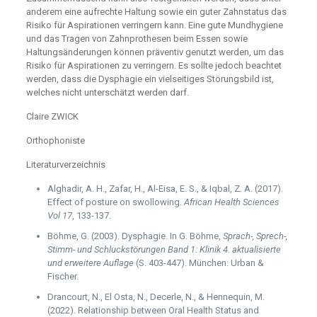
anderem eine aufrechte Haltung sowie ein guter Zahnstatus das
Risiko für Aspirationen verringern kann. Eine gute Mundhygiene
und das Tragen von Zahnprothesen beim Essen sowie
Haltungsänderungen können präventiv genutzt werden, um das
Risiko für Aspirationen zu verringern. Es sollte jedoch beachtet
werden, dass die Dysphagie ein vielseitiges Störungsbild ist,
welches nicht unterschätzt werden darf.
Claire ZWICK
Orthophoniste
Literaturverzeichnis
Alghadir, A. H., Zafar, H., Al-Eisa, E. S., & Iqbal, Z. A. (2017).
Effect of posture on swollowing.
African Health Sciences
Vol 17
, 133-137.
Böhme, G. (2003). Dysphagie. In G. Böhme,
Sprach-, Sprech-,
Stimm- und Schluckstörungen Band 1: Klinik 4. aktualisierte
und erweitere Auflage
(S. 403-447). München: Urban &
Fischer.
Drancourt, N., El Osta, N., Decerle, N., & Hennequin, M.
(2022). Relationship between Oral Health Status and