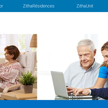
or
ZithaRésidences
ZithaUnit