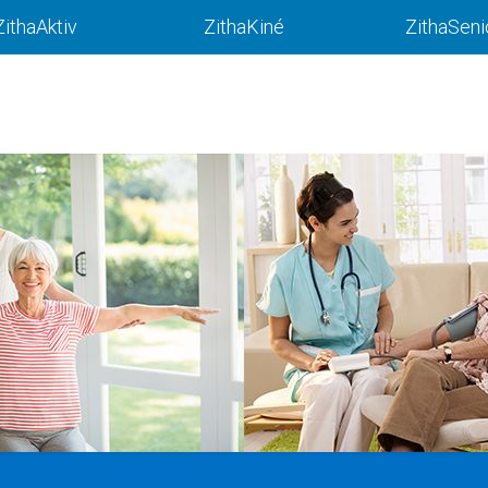
ZithaAktiv
ZithaKiné
ZithaSeni