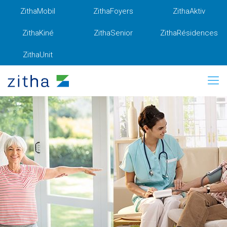
ZithaMobil
ZithaFoyers
ZithaAktiv
ZithaKiné
ZithaSenior
ZithaRésidences
ZithaUnit