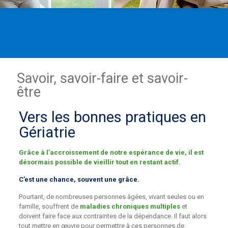
Savoir, savoir-faire et savoir-
être
Vers les bonnes pratiques en
Gériatrie
Grâce à l’accroissement de notre espérance de vie, il est
désormais possible de vieillir tout en restant actif.
C’est une chance, souvent une grâce.
Pourtant, de nombreuses personnes âgées, vivant seules ou en
famille, souffrent de
maladies chroniques multiples
et
doivent faire face aux contraintes de la dépendance. Il faut alors
tout mettre en œuvre pour permettre à ces personnes de