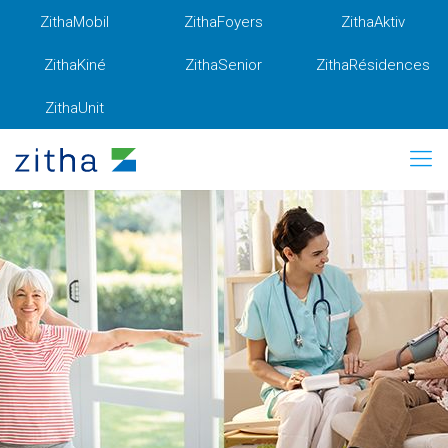
ZithaMobil
ZithaFoyers
ZithaAktiv
ZithaKiné
ZithaSenior
ZithaRésidences
ZithaUnit