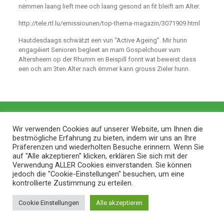
nëmmen laang lieft mee och laang gesond an fit bleift am Alter.
http://tele.rtl.lu/emissiounen/top-thema-magazin/3071909.html
Hautdesdaags schwätzt een vun “Active Ageing”. Mir hunn
engagéiert Senioren begleet an mam Gospelchouer vum
Altersheem op der Rhumm en Beispill fonnt wat beweist dass
een och am 3ten Alter nach ëmmer kann grouss Zieler hunn.
Wir verwenden Cookies auf unserer Website, um Ihnen die
bestmögliche Erfahrung zu bieten, indem wir uns an Ihre
Präferenzen und wiederholten Besuche erinnern. Wenn Sie
auf "Alle akzeptieren" klicken, erklären Sie sich mit der
Verwendung ALLER Cookies einverstanden. Sie können
jedoch die "Cookie-Einstellungen" besuchen, um eine
kontrollierte Zustimmung zu erteilen.
© 2026 ZithaBlog |
Web Design and Service made in
Cookie Einstellungen
Alle akzeptieren
Luxembourg provided by
done.