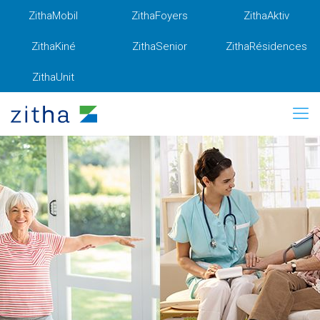
ZithaMobil
ZithaFoyers
ZithaAktiv
ZithaKiné
ZithaSenior
ZithaRésidences
ZithaUnit