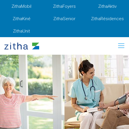
ZithaMobil
ZithaFoyers
ZithaAktiv
ZithaKiné
ZithaSenior
ZithaRésidences
ZithaUnit