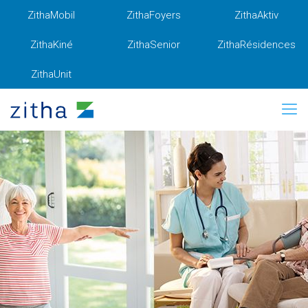
ZithaMobil
ZithaFoyers
ZithaAktiv
ZithaKiné
ZithaSenior
ZithaRésidences
ZithaUnit