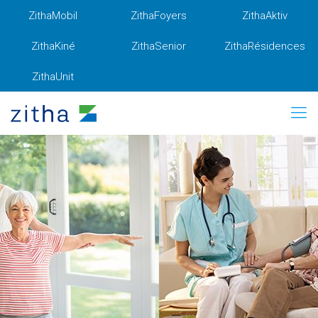
ZithaMobil
ZithaFoyers
ZithaAktiv
ZithaKiné
ZithaSenior
ZithaRésidences
ZithaUnit