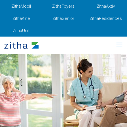
ZithaMobil
ZithaFoyers
ZithaAktiv
ZithaKiné
ZithaSenior
ZithaRésidences
ZithaUnit