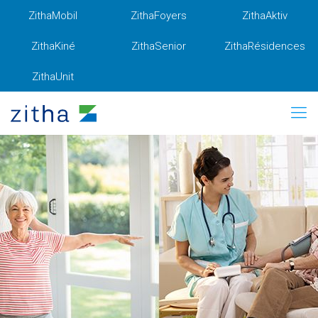
ZithaMobil
ZithaFoyers
ZithaAktiv
ZithaKiné
ZithaSenior
ZithaRésidences
ZithaUnit