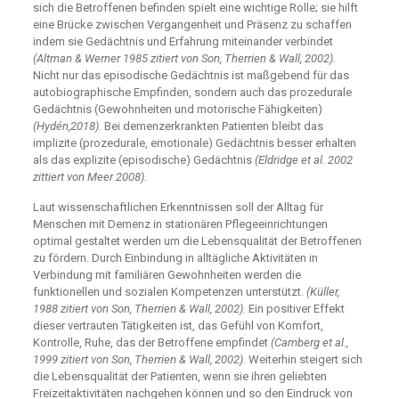
sich die Betroffenen befinden spielt eine wichtige Rolle; sie hilft
eine Brücke zwischen Vergangenheit und Präsenz zu schaffen
indem sie Gedächtnis und Erfahrung miteinander verbindet
(Altman & Werner 1985 zitiert von Son, Therrien & Wall, 2002).
Nicht nur das episodische Gedächtnis ist maßgebend für das
autobiographische Empfinden, sondern auch das prozedurale
Gedächtnis (Gewohnheiten und motorische Fähigkeiten)
(Hydén,2018).
Bei demenzerkrankten Patienten bleibt das
implizite (prozedurale, emotionale) Gedächtnis besser erhalten
als das explizite (episodische) Gedächtnis
(Eldridge et al. 2002
zittiert von Meer 2008).
Laut wissenschaftlichen Erkenntnissen soll der Alltag für
Menschen mit Demenz in stationären Pflegeeinrichtungen
optimal gestaltet werden um die Lebensqualität der Betroffenen
zu fördern. Durch Einbindung in alltägliche Aktivitäten in
Verbindung mit familiären Gewohnheiten werden die
funktionellen und sozialen Kompetenzen unterstützt.
(Küller,
1988 zitiert von Son, Therrien & Wall, 2002).
Ein positiver Effekt
dieser vertrauten Tätigkeiten ist, das Gefühl von Komfort,
Kontrolle, Ruhe, das der Betroffene empfindet
(Camberg et al.,
1999 zitiert von Son, Therrien & Wall, 2002).
Weiterhin steigert sich
die Lebensqualität der Patienten, wenn sie ihren geliebten
Freizeitaktivitäten nachgehen können und so den Eindruck von