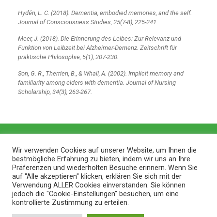
Hydén, L. C. (2018). Dementia, embodied memories, and the self.
Journal of Consciousness Studies, 25(7-8), 225-241.
Meer, J. (2018). Die Erinnerung des Leibes: Zur Relevanz und
Funktion von Leibzeit bei Alzheimer-Demenz. Zeitschrift für
praktische Philosophie, 5(1), 207-230.
Son, G. R., Therrien, B., & Whall, A. (2002). Implicit memory and
familiarity among elders with dementia. Journal of Nursing
Scholarship, 34(3), 263-267.
Wir verwenden Cookies auf unserer Website, um Ihnen die
bestmögliche Erfahrung zu bieten, indem wir uns an Ihre
Präferenzen und wiederholten Besuche erinnern. Wenn Sie
auf "Alle akzeptieren" klicken, erklären Sie sich mit der
Verwendung ALLER Cookies einverstanden. Sie können
jedoch die "Cookie-Einstellungen" besuchen, um eine
kontrollierte Zustimmung zu erteilen.
© 2026 ZithaBlog |
Web Design and Service made in