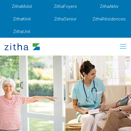
ZithaMobil
ZithaFoyers
ZithaAktiv
ZithaKiné
ZithaSenior
ZithaRésidences
ZithaUnit