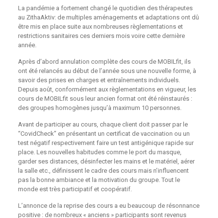
La pandémie a fortement changé le quotidien des thérapeutes
au ZithaAktiv: de multiples aménagements et adaptations ont dû
être mis en place suite aux nombreuses règlementations et
restrictions sanitaires ces derniers mois voire cette dernière
année.
Après d’abord annulation complète des cours de MOBILfit, ils
ont été relancés au début de l’année sous une nouvelle forme, à
savoir des prises en charges et entraînements individuels.
Depuis août, conformément aux règlementations en vigueur, les
cours de MOBILfit sous leur ancien format ont été réinstaurés :
des groupes homogènes jusqu’à maximum 10 personnes.
Avant de participer au cours, chaque client doit passer par le
“CovidCheck” en présentant un certificat de vaccination ou un
test négatif respectivement faire un test antigénique rapide sur
place. Les nouvelles habitudes comme le port du masque,
garder ses distances, désinfecter les mains et le matériel, aérer
la salle etc., définissent le cadre des cours mais n’influencent
pas la bonne ambiance et la motivation du groupe. Tout le
monde est très participatif et coopératif.
L’annonce de la reprise des cours a eu beaucoup de résonnance
positive : de nombreux « anciens » participants sont revenus