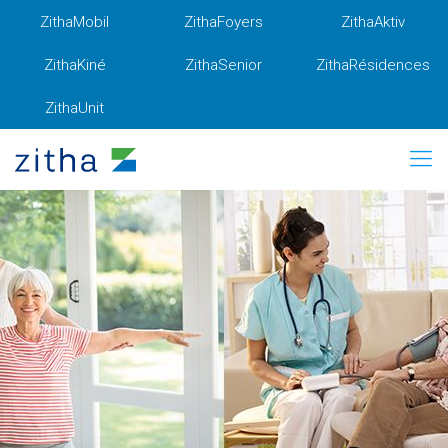
ZithaMobil
ZithaFoyers
ZithaAktiv
ZithaKiné
ZithaSenior
ZithaRésidences
ZithaUnit