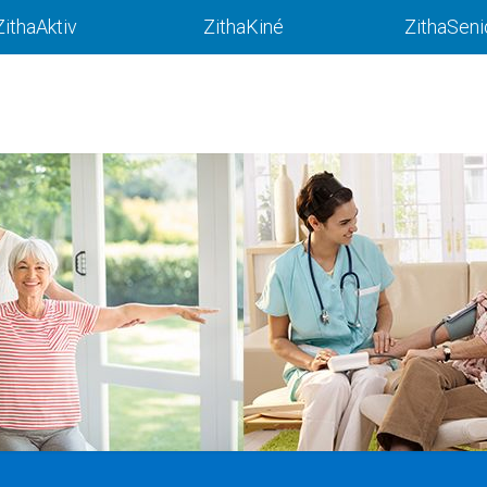
ZithaAktiv
ZithaKiné
ZithaSeni