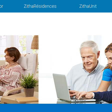
or
ZithaRésidences
ZithaUnit