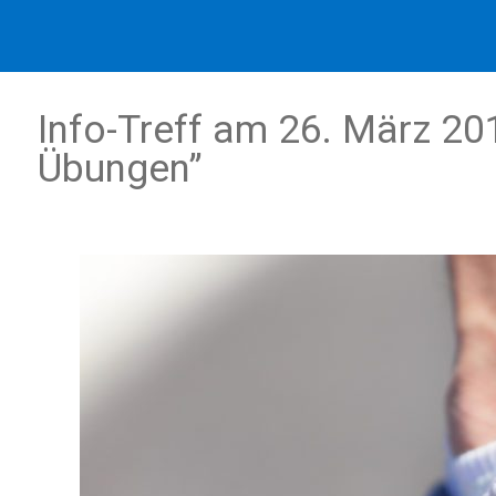
Info-Treff am 26. März 20
Übungen”