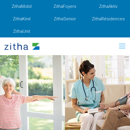
ZithaMobil
ZithaFoyers
ZithaAktiv
ZithaKiné
ZithaSenior
ZithaRésidences
ZithaUnit