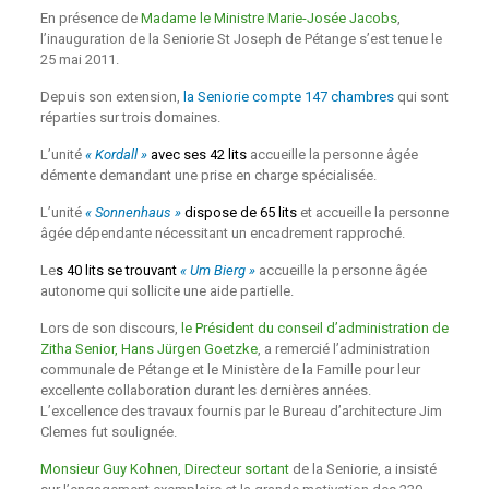
En présence de
Madame le Ministre Marie-Josée Jacobs
,
l’inauguration de la Seniorie St Joseph de Pétange s’est tenue le
25 mai 2011.
Depuis son extension,
la Seniorie compte 147 chambres
qui sont
réparties sur trois domaines.
L’unité
« Kordall »
avec ses 42 lits
accueille la personne âgée
démente demandant une prise en charge spécialisée.
L’unité
« Sonnenhaus »
dispose de 65 lits
et accueille la personne
âgée dépendante nécessitant un encadrement rapproché.
Le
s
40 lits se trouvant
« Um Bierg »
accueille la personne âgée
autonome qui sollicite une aide partielle.
Lors de son discours,
le Président du conseil d’administration de
Zitha Senior, Hans Jürgen Goetzke
, a remercié l’administration
communale de Pétange et le Ministère de la Famille pour leur
excellente collaboration durant les dernières années.
L’excellence des travaux fournis par le Bureau d’architecture Jim
Clemes fut soulignée.
Monsieur Guy Kohnen, Directeur sortant
de la Seniorie, a insisté