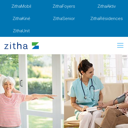
ZithaMobil
ZithaFoyers
ZithaAktiv
ZithaKiné
ZithaSenior
ZithaRésidences
ZithaUnit