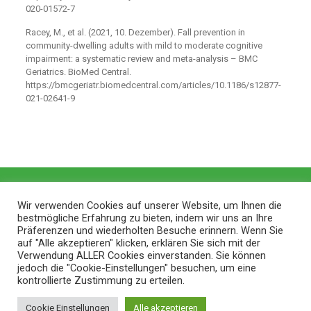
020-01572-7
Racey, M., et al. (2021, 10. Dezember). Fall prevention in
community-dwelling adults with mild to moderate cognitive
impairment: a systematic review and meta-analysis – BMC
Geriatrics. BioMed Central.
https://bmcgeriatr.biomedcentral.com/articles/10.1186/s12877-
021-02641-9
Wir verwenden Cookies auf unserer Website, um Ihnen die
bestmögliche Erfahrung zu bieten, indem wir uns an Ihre
Präferenzen und wiederholten Besuche erinnern. Wenn Sie
auf "Alle akzeptieren" klicken, erklären Sie sich mit der
Verwendung ALLER Cookies einverstanden. Sie können
jedoch die "Cookie-Einstellungen" besuchen, um eine
kontrollierte Zustimmung zu erteilen.
© 2026 ZithaBlog |
Web Design and Service made in
Cookie Einstellungen
Alle akzeptieren