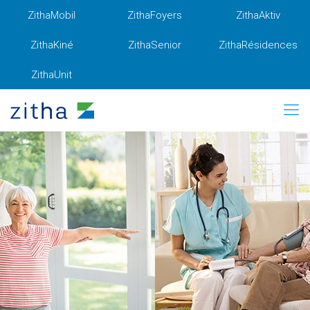
ZithaMobil
ZithaFoyers
ZithaAktiv
ZithaKiné
ZithaSenior
ZithaRésidences
ZithaUnit