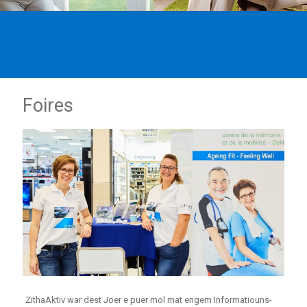
Foires
ZithaAktiv war dëst Joer e puer mol mat engem Informatiouns-