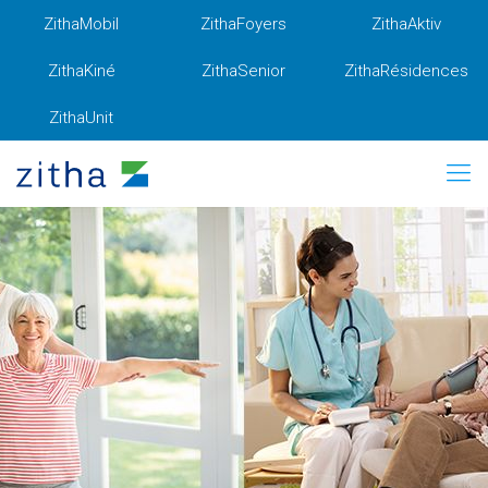
ZithaMobil
ZithaFoyers
ZithaAktiv
ZithaKiné
ZithaSenior
ZithaRésidences
ZithaUnit