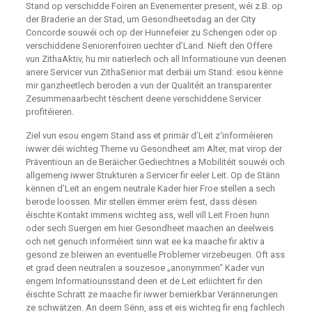
Stand op verschidde Foiren an Evenementer present, wéi z.B. op
der Braderie an der Stad, um Gesondheetsdag an der City
Concorde souwéi och op der Hunnefeier zu Schengen oder op
verschiddene Seniorenfoiren uechter d’Land. Nieft den Offere
vun ZithaAktiv, hu mir natierlech och all Informatioune vun deenen
anere Servicer vun ZithaSenior mat derbäi um Stand: esou kënne
mir ganzheetlech beroden a vun der Qualitéit an transparenter
Zesummenaarbecht tëschent deene verschiddene Servicer
profitéieren.
Ziel vun esou engem Stand ass et primär d’Leit z‘informéieren
iwwer déi wichteg Theme vu Gesondheet am Alter, mat virop der
Präventioun an de Beräicher Gediechtnes a Mobilitéit souwéi och
allgemeng iwwer Strukturen a Servicer fir eeler Leit. Op de Stänn
kënnen d’Leit an engem neutrale Kader hier Froe stellen a sech
berode loossen. Mir stellen ëmmer erëm fest, dass dësen
éischte Kontakt immens wichteg ass, well vill Leit Froen hunn
oder sech Suergen em hier Gesondheet maachen an deelweis
och net genuch informéiert sinn wat ee ka maache fir aktiv a
gesond ze bleiwen an eventuelle Problemer virzebeugen. Oft ass
et grad deen neutralen a souzesoe „anonymmen“ Kader vun
engem Informatiounsstand deen et de Leit erliichtert fir den
éischte Schratt ze maache fir iwwer bemierkbar Verännerungen
ze schwätzen. An deem Sënn, ass et eis wichteg fir eng fachlech