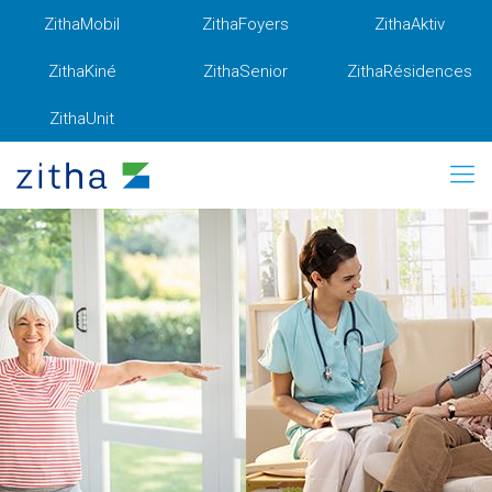
ZithaMobil
ZithaFoyers
ZithaAktiv
ZithaKiné
ZithaSenior
ZithaRésidences
ZithaUnit