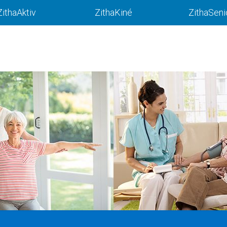
ZithaAktiv
ZithaKiné
ZithaSeni