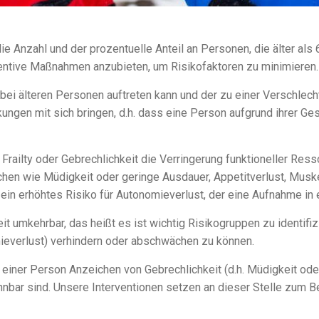
Anzahl und der prozentuelle Anteil an Personen, die älter als 65
ventive Maßnahmen anzubieten, um Risikofaktoren zu minimieren.
r bei älteren Personen auftreten kann und der zu einer Verschl
nkungen mit sich bringen, d.h. dass eine Person aufgrund ihrer Ge
 Frailty oder Gebrechlichkeit die Verringerung funktioneller Ress
ichen wie Müdigkeit oder geringe Ausdauer, Appetitverlust, Mu
n erhöhtes Risiko für Autonomieverlust, der eine Aufnahme in ei
t umkehrbar, das heißt es ist wichtig Risikogruppen zu identifiz
mieverlust) verhindern oder abschwächen zu können.
 einer Person Anzeichen von Gebrechlichkeit (d.h. Müdigkeit od
r sind. Unsere Interventionen setzen an dieser Stelle zum Bei