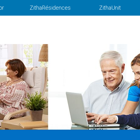
or
ZithaRésidences
ZithaUnit