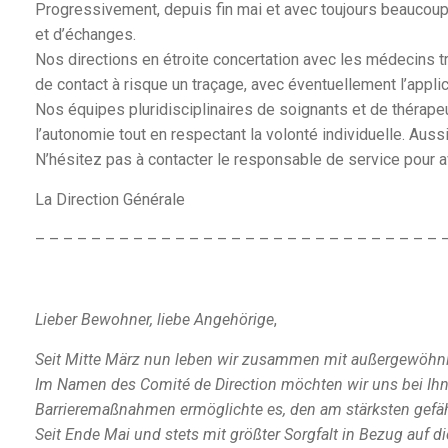
Progressivement, depuis fin mai et avec toujours beaucoup
et d’échanges.
Nos directions en étroite concertation avec les médecins t
de contact à risque un traçage, avec éventuellement l’appli
Nos équipes pluridisciplinaires de soignants et de thérape
l’autonomie tout en respectant la volonté individuelle. Auss
N’hésitez pas à contacter le responsable de service pour a
La Direction Générale
– – – – – – – – – – – – – – – – – – – – – – – – – – – – – 
Lieber Bewohner, liebe Angehörige
,
Seit Mitte März nun leben wir zusammen mit außergewöh
Im Namen des Comité de Direction möchten wir uns bei Ihne
Barrieremaßnahmen ermöglichte es, den am stärksten gefäh
Seit Ende Mai und stets mit größter Sorgfalt in Bezug au