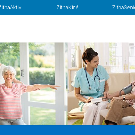
ZithaAktiv
ZithaKiné
ZithaSeni