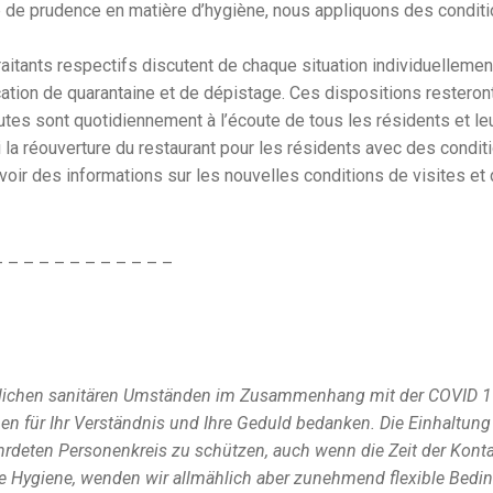
 de prudence en matière d’hygiène, nous appliquons des conditi
raitants respectifs discutent de chaque situation individuellem
cation de quarantaine et de dépistage. Ces dispositions resteront
utes sont quotidiennement à l’écoute de tous les résidents et le
i la réouverture du restaurant pour les résidents avec des condit
voir des informations sur les nouvelles conditions de visites et
– – – – – – – – – – – –
nlichen sanitären Umständen im Zusammenhang mit der COVID 
n für Ihr Verständnis und Ihre Geduld bedanken. Die Einhaltung 
rdeten Personenkreis zu schützen, auch wenn die Zeit der Kont
f die Hygiene, wenden wir allmählich aber zunehmend flexible B