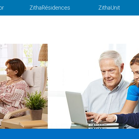
or
ZithaRésidences
ZithaUnit