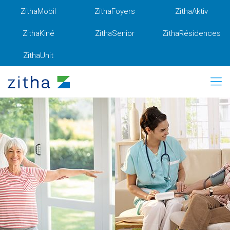
ZithaMobil
ZithaFoyers
ZithaAktiv
ZithaKiné
ZithaSenior
ZithaRésidences
ZithaUnit