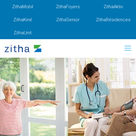
ZithaMobil
ZithaFoyers
ZithaAktiv
ZithaKiné
ZithaSenior
ZithaRésidences
ZithaUnit