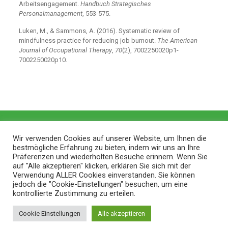
Arbeitsengagement.
Handbuch Strategisches
Personalmanagement
, 553-575.
Luken, M., & Sammons, A. (2016). Systematic review of
mindfulness practice for reducing job burnout.
The American
Journal of Occupational Therapy
,
70
(2), 7002250020p1-
7002250020p10.
Wir verwenden Cookies auf unserer Website, um Ihnen die
bestmögliche Erfahrung zu bieten, indem wir uns an Ihre
Präferenzen und wiederholten Besuche erinnern. Wenn Sie
auf "Alle akzeptieren" klicken, erklären Sie sich mit der
Verwendung ALLER Cookies einverstanden. Sie können
jedoch die "Cookie-Einstellungen" besuchen, um eine
kontrollierte Zustimmung zu erteilen.
© 2026 ZithaBlog |
Web Design and Service made in
Cookie Einstellungen
Alle akzeptieren
Luxembourg provided by
done.