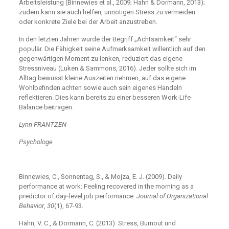
Arbeitsleistung (Binnewies et al., 2009; Hahn & Dormann, 2013);
zudem kann sie auch helfen, unnötigen Stress zu vermeiden
oder konkrete Ziele bei der Arbeit anzustreben.
In den letzten Jahren wurde der Begriff „Achtsamkeit“ sehr
populär. Die Fähigkeit seine Aufmerksamkeit willentlich auf den
gegenwärtigen Moment zu lenken, reduziert das eigene
Stressniveau (Luken & Sammons, 2016). Jeder sollte sich im
Alltag bewusst kleine Auszeiten nehmen, auf das eigene
Wohlbefinden achten sowie auch sein eigenes Handeln
reflektieren. Dies kann bereits zu einer besseren Work-Life-
Balance beitragen.
Lynn FRANTZEN
Psychologe
Binnewies, C., Sonnentag, S., & Mojza, E. J. (2009). Daily
performance at work: Feeling recovered in the morning as a
predictor of day‐level job performance.
Journal of Organizational
Behavior
,
30
(1), 67-93.
Hahn, V. C., & Dormann, C. (2013). Stress, Burnout und