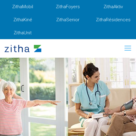
ZithaMobil
ZithaFoyers
ZithaAktiv
ZithaKiné
ZithaSenior
ZithaRésidences
ZithaUnit