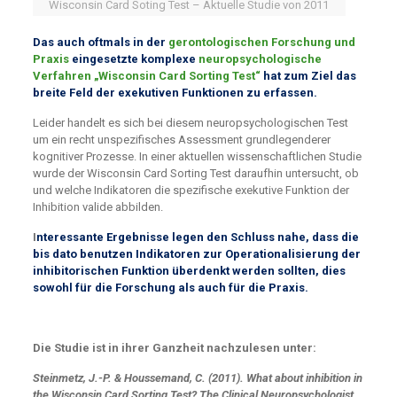
Wisconsin Card Soting Test – Aktuelle Studie von 2011
Das auch oftmals in der
gerontologischen Forschung und
Praxis
eingesetzte komplexe
neuropsychologische
Verfahren „Wisconsin Card Sorting Test“
hat zum Ziel das
breite Feld der exekutiven Funktionen zu erfassen.
Leider handelt es sich bei diesem neuropsychologischen Test
um ein recht unspezifisches Assessment grundlegenderer
kognitiver Prozesse. In einer aktuellen wissenschaftlichen Studie
wurde der Wisconsin Card Sorting Test daraufhin untersucht, ob
und welche Indikatoren die spezifische exekutive Funktion der
Inhibition valide abbilden.
I
nteressante Ergebnisse legen den Schluss nahe, dass die
bis dato benutzen Indikatoren zur Operationalisierung der
inhibitorischen Funktion überdenkt werden sollten, dies
sowohl für die Forschung als auch für die Praxis.
Die Studie ist in ihrer Ganzheit nachzulesen unter:
Steinmetz, J.-P. & Houssemand, C. (2011). What about inhibition in
the Wisconsin Card Sorting Test? The Clinical Neuropsychologist,