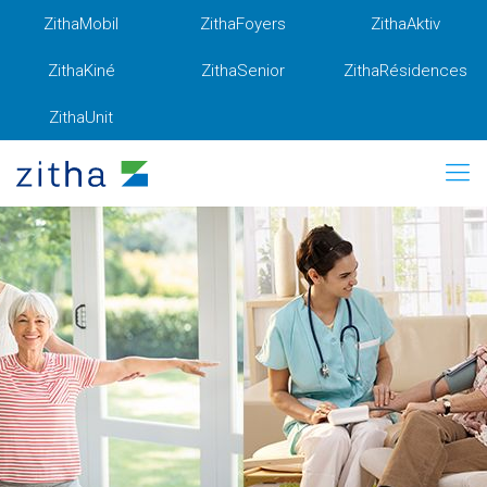
ZithaMobil
ZithaFoyers
ZithaAktiv
ZithaKiné
ZithaSenior
ZithaRésidences
ZithaUnit