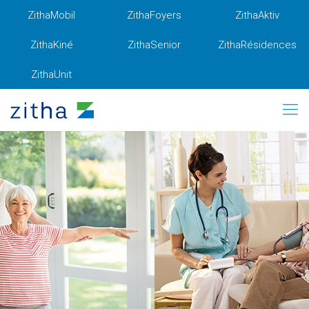
ZithaMobil
ZithaFoyers
ZithaAktiv
ZithaKiné
ZithaSenior
ZithaRésidences
ZithaUnit